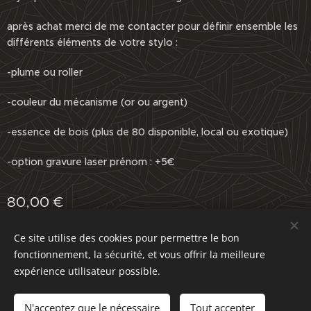
après achat merci de me contacter pour définir ensemble les
différents éléments de votre stylo :
-plume ou roller
-couleur du mécanisme (or ou argent)
-essence de bois (plus de 80 disponible, local ou exotique)
-option gravure laser prénom : +5€
80,00
€
Ce site utilise des cookies pour permettre le bon
fonctionnement, la sécurité, et vous offrir la meilleure
Optimisé par
Webnode
Cookies
expérience utilisateur possible.
Ajouter au panier
N'acceptez que le nécessaire
Tout accepter