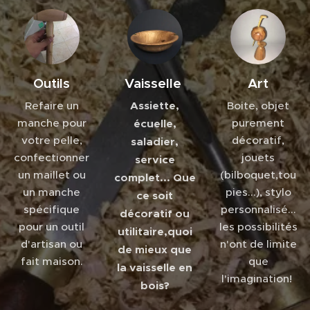
Outils
Vaisselle
Art
Refaire un
Assiette,
Boite, objet
manche pour
purement
écuelle,
votre pelle,
décoratif,
saladier,
confectionner
jouets
service
un maillet ou
(bilboquet,tou
complet... Que
un manche
pies...), stylo
ce soit
spécifique
personnalisé...
décoratif ou
pour un outil
les possibilités
utilitaire,quoi
d'artisan ou
n'ont de limite
de mieux que
fait maison.
que
la vaisselle en
l'imagination!
bois?